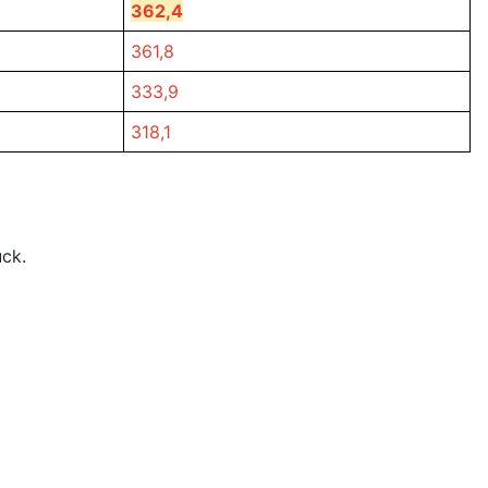
362,4
361,8
333,9
318,1
ück.