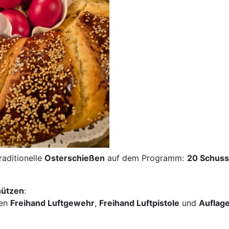
raditionelle
Osterschießen
auf dem Programm:
20 Schuss
hützen
:
sen
Freihand Luftgewehr
,
Freihand Luftpistole
und
Auflage