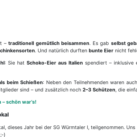
rt –
traditionell gemütlich beisammen
. Es gab
selbst ge
Schinkensorten
. Und natürlich durften
bunte Eier
nicht fehl
hl
: Sie hat
Schoko-Eier aus Italien
spendiert – inklusive
als beim Schießen
: Neben den Teilnehmenden waren auc
glieder sind – und zusätzlich noch
2–3 Schützen
, die ei
 – schön war’s!
okal
kal, dieses Jahr bei der SG Würmtaler I, teilgenommen. Un
;-)