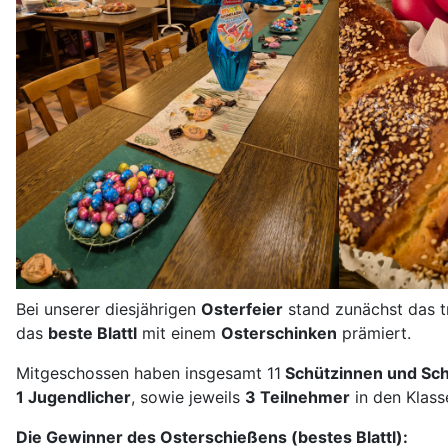
Bei unserer diesjährigen
Osterfeier
stand zunächst das t
das
beste Blattl
mit einem
Osterschinken
prämiert.
Mitgeschossen haben insgesamt 11
Schützinnen und Sc
1 Jugendlicher
, sowie jeweils
3 Teilnehmer
in den Klas
Die Gewinner des Osterschießens (bestes Blattl):