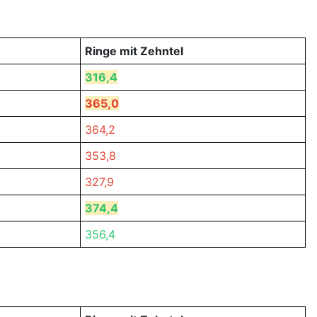
Ringe mit Zehntel
316,4
365,0
364,2
353,8
327,9
374,4
356,4