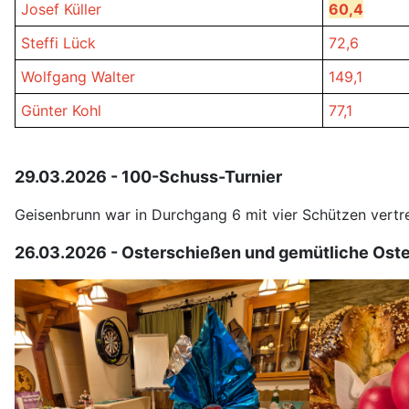
Josef Küller
60,4
Steffi Lück
72,6
Wolfgang Walter
149,1
Günter Kohl
77,1
29.03.2026 - 100-Schuss-Turnier
Geisenbrunn war in Durchgang 6 mit vier Schützen vertret
26.03.2026 - Osterschießen und gemütliche Oste