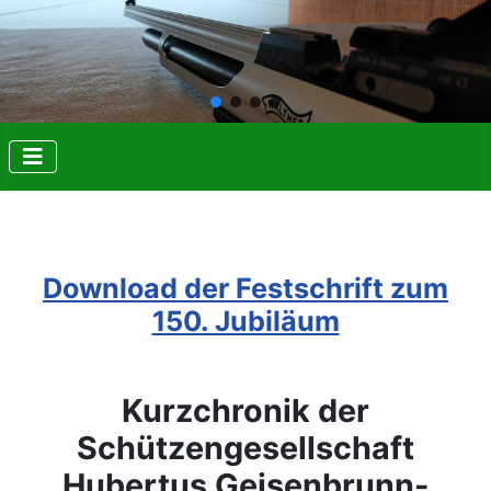
Download der Festschrift zum
150. Jubiläum
Kurzchronik der
Schützengesellschaft
Hubertus Geisenbrunn-